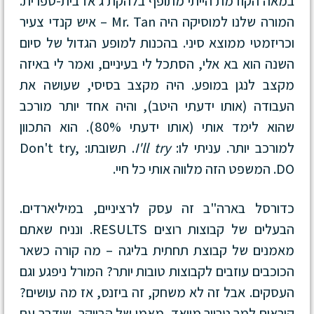
במאה הקודמת הייתי מתופף בלהקת ג'אז בית-ספרית.
המורה שלנו למוסיקה היה Mr. Tan – איש קנדי צעיר
וכריזמטי ממוצא סיני. בהכנות למופע הגדול של סיום
השנה הוא בא אלי, הסתכל לי בעיניים, ואמר לי באיזה
מקצב לנגן במופע. היה מקצב בסיסי, שעושה את
העבודה (אותו ידעתי היטב), והיה אחד יותר מורכב
שהוא לימד אותי (אותו ידעתי 80%). הוא התכוון
למורכב יותר. עניתי לו:
I'll try
. תשובתו: Don't try,
DO. המשפט הזה מלווה אותי כל חיי.
כדורסל בארה"ב זה עסק לרציניים, במיליארדים.
הבעלים של קבוצות רוצים RESULTS. ונניח שאתם
מאמנים של קבוצת תחתית בליגה – מה קורה כשאר
הכוכבים עוזבים לקבוצות טובות יותר? המורל ניפגע וגם
העסקים. אבל זה לא משחק, זה ביזנס, אז מה עושים?
קוראים למר טרוור מוואד, מאמן של הביוקר, שידבר עם